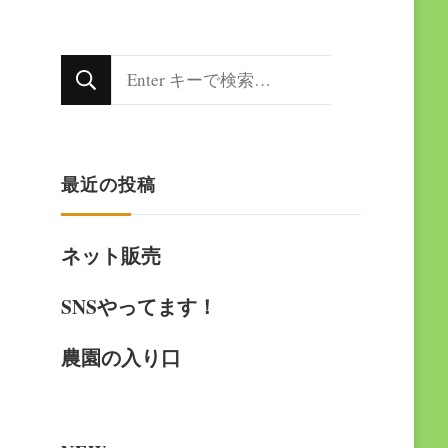
な
に
か
最近の投稿
お
探
ネット販売
し
で
SNSやってます！
す
農園の入り口
か
?