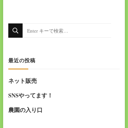
な
に
か
最近の投稿
お
探
ネット販売
し
で
SNSやってます！
す
農園の入り口
か
?